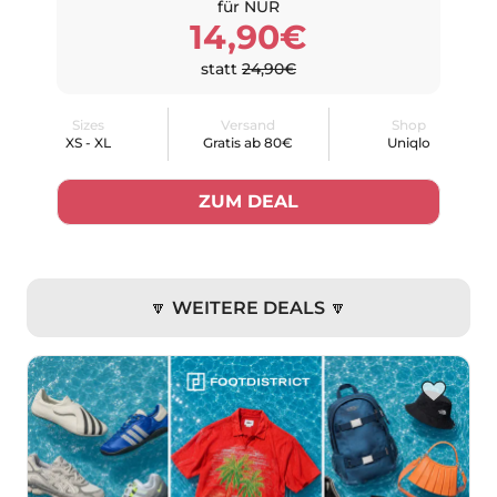
für NUR
14,90€
statt
24,90€
Sizes
Versand
Shop
XS - XL
Gratis ab 80€
Uniqlo
ZUM DEAL
🔽 WEITERE DEALS 🔽