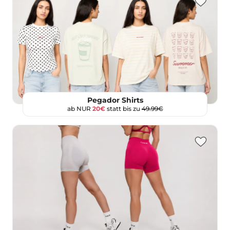
Pegador Shirts
ab NUR
20€
statt bis zu
49.99€