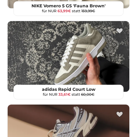
NIKE Vomero 5 GS 'Fauna Brown'
für NUR
63,99€
statt
159,99€
adidas Rapid Court Low
für NUR
33,61€
statt
60,00€