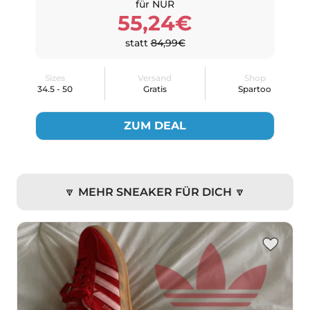
für NUR
55,24€
statt
84,99€
Sizes
Versand
Shop
34.5 - 50
Gratis
Spartoo
ZUM DEAL
🔽 MEHR SNEAKER FÜR DICH 🔽