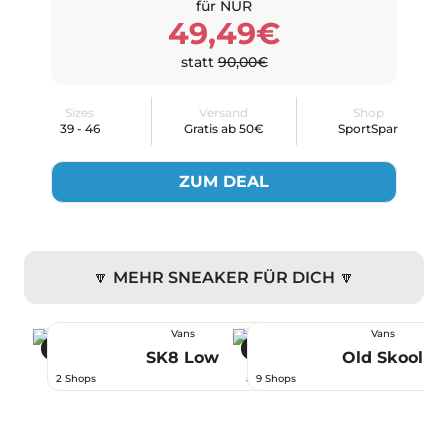
für NUR
49,49€
statt
90,00€
Sizes
Versand
Shop
39 - 46
Gratis ab 50€
SportSpar
ZUM DEAL
🔽 MEHR SNEAKER FÜR DICH 🔽
Vans
Vans
-35 %
-51 %
SK8 Low
Old Skool
54,99 €
2 Shops
ab
9 Shops