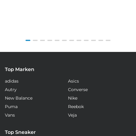
Item
1
of
12
Top Marken
adidas
Asics
Autry
Converse
New Balance
Nike
Puma
Reebok
Vans
Veja
Top Sneaker