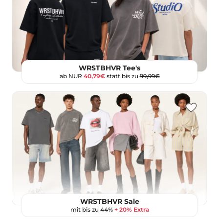
WRSTBHVR Tee's
ab NUR
40,79€
statt bis zu
99,99€
WRSTBHVR Sale
mit bis zu 44%
+ 20% Extra