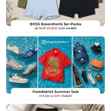
BOSS Boxershorts 3er-Packs
ab NUR
20,80€
statt
44,95€
Footdistrict Summer Sale
mit bis zu
60%
Rabatt