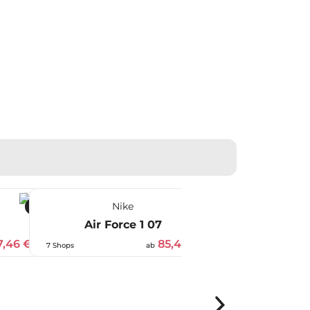
Nike
-29 %
-41 %
Air Force 1 07
7,46 €
85,49 €
7 Shops
ab