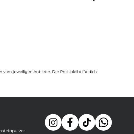
Nike
Zoom Vomero Ro
111,75
2 Shops
ab
 vom jeweiligen Anbieter. Der Preis bleibt für dich
roteinpulver