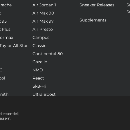
arache
Air Jordan 1
Sneaker Releases
S
S
x
Air Max 90
Supplements
x 95
Air Max 97
x Plus
Air Presto
pormax
Campus
aylor All Star
Classic
Continental 80
Gazelle
C
NMD
ool
React
Sk8-Hi
mith
Ultra Boost
 essentiell,
essern.
© 2025 Prinz Sportlich