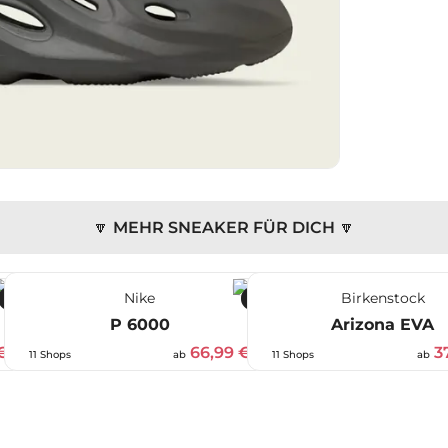
🔽 MEHR SNEAKER FÜR DICH 🔽
Nike
Birkenstock
-44 %
-32 %
P 6000
Arizona EVA
€
66,99 €
3
11 Shops
ab
11 Shops
ab