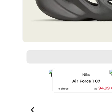
Nike
%
-21 %
Air Force 1 07
94,99 
9 Shops
ab