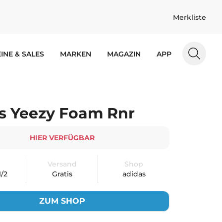
Merkliste
INE & SALES
MARKEN
MAGAZIN
APP
s Yeezy Foam Rnr
HIER VERFÜGBAR
Versand
Shop
1/2
Gratis
adidas
ZUM SHOP