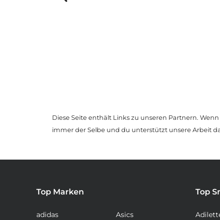
Nike
P 6000
83,99 €
 Shops
ab
Item
1
of
Diese Seite enthält Links zu unseren Partnern. Wenn D
12
immer der Selbe und du unterstützt unsere Arbeit d
Top Marken
Top S
adidas
Asics
Adilett