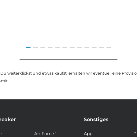
u weiterklickst und etwas kaufst, erhalten wir eventuell eine Provision
amit.
neaker
Sonstiges
e
Air Force 1
App
P