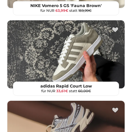
NIKE Vomero 5 GS 'Fauna Brown'
für NUR
63,99€
statt
159,99€
adidas Rapid Court Low
für NUR
33,61€
statt
60,00€