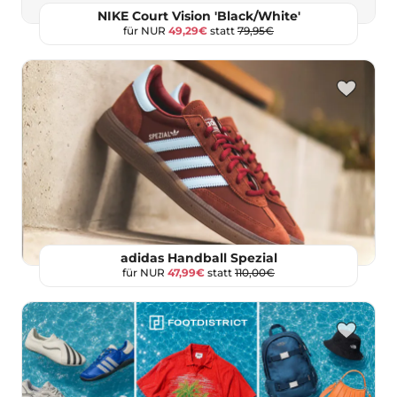
NIKE Court Vision 'Black/White'
für NUR
49,29€
statt
79,95€
adidas Handball Spezial
für NUR
47,99€
statt
110,00€