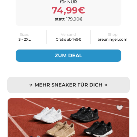
für NUR
74,99€
statt
179,90€
Sizes
Versand
Shop
S - 2XL
Gratis ab 149€
breuninger.com
ZUM DEAL
🔽 MEHR SNEAKER FÜR DICH 🔽