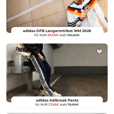
adidas DFB Langarmtrikot WM 2026
für NUR
39,99€
statt
100,00€
adidas Adibreak Pants
für NUR
27,99€
statt
75,00€