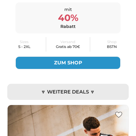
mit
40%
Rabatt
Sizes
Versand
Shop
S - 2XL
Gratis ab 70€
BSTN
ZUM SHOP
🔽 WEITERE DEALS 🔽