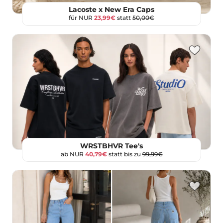
Lacoste x New Era Caps
für NUR
23,99€
statt
50,00€
WRSTBHVR Tee's
ab NUR
40,79€
statt bis zu
99,99€