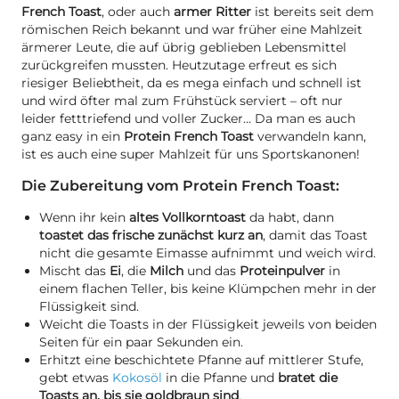
French Toast
, oder auch
armer Ritter
ist bereits seit dem
römischen Reich bekannt und war früher eine Mahlzeit
ärmerer Leute, die auf übrig geblieben Lebensmittel
zurückgreifen mussten. Heutzutage erfreut es sich
riesiger Beliebtheit, da es mega einfach und schnell ist
und wird öfter mal zum Frühstück serviert – oft nur
leider fetttriefend und voller Zucker… Da man es auch
ganz easy in ein
Protein French Toast
verwandeln kann,
ist es auch eine super Mahlzeit für uns Sportskanonen!
Die Zubereitung vom Protein French Toast:
Wenn ihr kein
altes Vollkorntoast
da habt, dann
toastet das frische zunächst kurz an
, damit das Toast
nicht die gesamte Eimasse aufnimmt und weich wird.
Mischt das
Ei
, die
Milch
und das
Proteinpulver
in
einem flachen Teller, bis keine Klümpchen mehr in der
Flüssigkeit sind.
Weicht die Toasts in der Flüssigkeit jeweils von beiden
Seiten für ein paar Sekunden ein.
Erhitzt eine beschichtete Pfanne auf mittlerer Stufe,
gebt etwas
Kokosöl
in die Pfanne und
bratet die
Toasts an, bis sie goldbraun sind
.