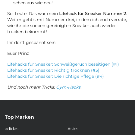
sehen aus wie neu!
So, Leute: Das war mein
Lifehack für Sneaker Nummer 2
.
Weiter geht’s mit Nummer drei, in dem ich euch verrate,
wie ihr die soeben gereinigten Sneaker auch wieder
trocken bekommt!
Ihr dürft gespannt sein!
Euer Prinz
Lifehacks für Sneaker: Schweißgeruch beseitigen (#1)
Lifehacks für Sneaker: Richtig trocknen (#3)
Lifehacks für Sneaker: Die richtige Pflege (#4)
Und noch mehr Tricks:
Gym-Hacks
.
Top Marken
adidas
Asics