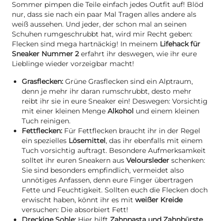
Sommer pimpen die Teile einfach jedes Outfit auf! Blöd
nur, dass sie nach ein paar Mal Tragen alles andere als
weiß aussehen. Und jeder, der schon mal an seinen
Schuhen rumgeschrubbt hat, wird mir Recht geben:
Flecken sind mega hartnäckig! In meinem
Lifehack für
Sneaker Nummer 2
erfahrt ihr deswegen, wie ihr eure
Lieblinge wieder vorzeigbar macht!
Grasflecken:
Grüne Grasflecken sind ein Alptraum,
denn je mehr ihr daran rumschrubbt, desto mehr
reibt ihr sie in eure Sneaker ein! Deswegen: Vorsichtig
mit einer kleinen Menge
Alkohol
und einem kleinen
Tuch reinigen.
Fettflecken:
Für Fettflecken braucht ihr in der Regel
ein spezielles
Lösemittel
, das ihr ebenfalls mit einem
Tuch vorsichtig auftragt. Besondere Aufmerksamkeit
solltet ihr euren Sneakern aus
Veloursleder
schenken:
Sie sind besonders empfindlich, vermeidet also
unnötiges Anfassen, denn eure Finger übertragen
Fette und Feuchtigkeit. Sollten euch die Flecken doch
erwischt haben, könnt ihr es mit
weißer Kreide
versuchen: Die absorbiert Fett!
Dreckige Sohle:
Hier hilft
Zahnpasta und Zahnbürste
.