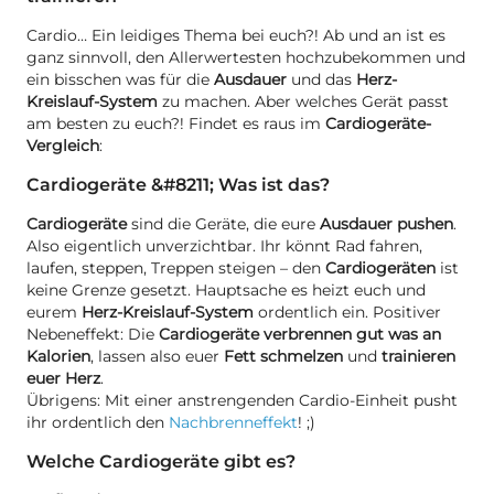
Cardio… Ein leidiges Thema bei euch?! Ab und an ist es
ganz sinnvoll, den Allerwertesten hochzubekommen und
ein bisschen was für die
Ausdauer
und das
Herz-
Kreislauf-System
zu machen. Aber welches Gerät passt
am besten zu euch?! Findet es raus im
Cardiogeräte-
Vergleich
:
Cardiogeräte &#8211; Was ist das?
Cardiogeräte
sind die Geräte, die eure
Ausdauer pushen
.
Also eigentlich unverzichtbar. Ihr könnt Rad fahren,
laufen, steppen, Treppen steigen – den
Cardiogeräten
ist
keine Grenze gesetzt. Hauptsache es heizt euch und
eurem
Herz-Kreislauf-System
ordentlich ein. Positiver
Nebeneffekt: Die
Cardiogeräte verbrennen gut was an
Kalorien
, lassen also euer
Fett schmelzen
und
trainieren
euer Herz
.
Übrigens: Mit einer anstrengenden Cardio-Einheit pusht
ihr ordentlich den
Nachbrenneffekt
! ;)
Welche Cardiogeräte gibt es?