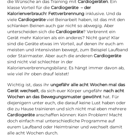
die Wünsche an das Training mit
Cardiogeräten
. Ein
klasse Vorteil für die
Cardiogeräte – der
Kalorienverbrauch
!
Fettverbrennung
inklusive. Und da
viele
Cardiogeräte
viel Beinarbeit haben, ist das mit den
schlanken Beinen auch gar nicht so abwegig. Aber
unterscheiden sich die
Cardiogeräte
? Verbrennt ein
Gerät mehr Kalorien als ein anderes? Nicht ganz! Klar
sind die Geräte etwas im Vorteil, auf denen ihr euch am
meisten und intensivsten bewegt, zum Beispiel Laufband
oder Stairmaster. Aber auch die anderen
Cardiogeräte
sind nicht viel schlechter in der
Kalorienverbrennungsbilanz. Es hängt immer davon ab,
wie viel ihr oben drauf leistet!
Wichtig ist, dass ihr
ungefähr alle acht Wochen mal das
Gerät wechselt
, da sich euer Körper ungefähr
nach acht
Wochen an das Bewegungsmuster gewöhnt
hat. Für
diejenigern unter euch, die darauf keine Lust haben oder
die zu Hause trainieren und sich nicht mal eben mehrere
Cardiogeräte
anschaffen können: Kein Problem! Macht
doch einfach mal unterschiedliche Programme auf
eurem Laufband oder Heimtrainer und wechselt damit
alle acht Wochen durch.