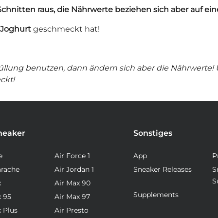
hnitten raus, die Nährwerte beziehen sich aber auf ein
 Joghurt
geschmeckt hat!
üllung benutzen, dann ändern sich aber die Nährwerte!
ckt!
neaker
Sonstiges
e
Air Force 1
App
P
arache
Air Jordan 1
Sneaker Releases
S
S
x
Air Max 90
Supplements
x 95
Air Max 97
x Plus
Air Presto