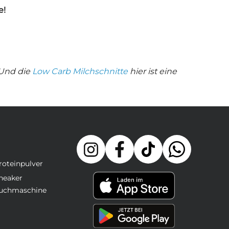
e!
 Und die
Low Carb Milchschnitte
hier ist eine
roteinpulver
neaker
uchmaschine