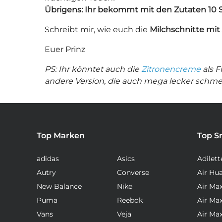
Übrigens: Ihr bekommt mit den Zutaten 10 Sc
Schreibt mir, wie euch die
Milchschnitte mit
Euer Prinz
PS: Ihr könntet auch die
Zitronencreme
als F
andere Version, die auch mega lecker schme
Top Marken
Top S
adidas
Asics
Adilett
Autry
Converse
Air Hu
New Balance
Nike
Air Ma
Puma
Reebok
Air Ma
Vans
Veja
Air Ma