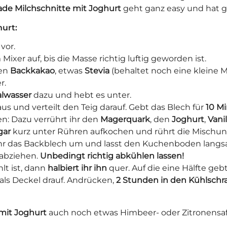
ade Milchschnitte mit Joghurt
geht ganz easy und hat ga
urt:
vor.
Mixer auf, bis die Masse richtig luftig geworden ist.
den
Backkakao
, etwas
Stevia
(behaltet noch eine kleine 
r.
alwasser
dazu und hebt es unter.
s und verteilt den Teig darauf. Gebt das Blech für
10 M
ten: Dazu verrührt ihr den
Magerquark
, den
Joghurt
,
Vanil
gar
kurz unter Rühren aufkochen und rührt die Mischun
 ihr das Backblech um und lasst den Kuchenboden langsa
 abziehen.
Unbedingt richtig abkühlen lassen!
t ist, dann
halbiert ihr ihn
quer. Auf die eine Hälfte geb
 als Deckel drauf. Andrücken,
2 Stunden in den Kühlschr
mit Joghurt
auch noch etwas Himbeer- oder Zitronensa