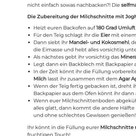
nicht einfach sowas nachbacken?! Die
selfm
Die Zubereitung der Milchschnitte mit Jogh
Heizt euren Backofen auf
180 Grad Umluft
Für den Teig schlagt ihr die
Eier
mit einem 
Dann siebt ihr
Mandel- und Kokosmehl
, 
die Eimasse und hebt alles vorsichtig unte
Als nächstes gebt ihr vorsichtig das
Miner
Legt dann ein Backblech mit Backpapier au
In der Zeit könnt ihr die Füllung vorberei
Milch
lasst ihr zusammen mit dem
Agar A
Wenn der Teig fertig gebacken ist, dreht
Backpapier aus dem Ofen könnt ihr dann
Wenn euer Milchschnittenboden abgekühl
alles glatt, dann kommt die andere Hälfte
und ohne schlechtes Gewissen genießen!
Ihr könnt in die Füllung eurer
Milchschnitte 
fruchtigen Touch!