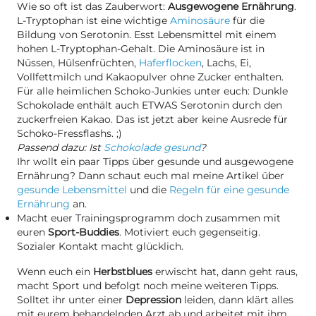
Wie so oft ist das Zauberwort:
Ausgewogene Ernährung
.
L-Tryptophan ist eine wichtige
Aminosäure
für die
Bildung von Serotonin. Esst Lebensmittel mit einem
hohen L-Tryptophan-Gehalt. Die Aminosäure ist in
Nüssen, Hülsenfrüchten,
Haferflocken
, Lachs, Ei,
Vollfettmilch und Kakaopulver ohne Zucker enthalten.
Für alle heimlichen Schoko-Junkies unter euch: Dunkle
Schokolade enthält auch ETWAS Serotonin durch den
zuckerfreien Kakao. Das ist jetzt aber keine Ausrede für
Schoko-Fressflashs. ;)
Passend dazu: Ist
Schokolade gesund
?
Ihr wollt ein paar Tipps über gesunde und ausgewogene
Ernährung? Dann schaut euch mal meine Artikel über
gesunde Lebensmittel
und die
Regeln für eine gesunde
Ernährung
an.
Macht euer Trainingsprogramm doch zusammen mit
euren
Sport-Buddies
. Motiviert euch gegenseitig.
Sozialer Kontakt macht glücklich.
Wenn euch ein
Herbstblues
erwischt hat, dann geht raus,
macht Sport und befolgt noch meine weiteren Tipps.
Solltet ihr unter einer
Depression
leiden, dann klärt alles
mit eurem behandelnden Arzt ab und arbeitet mit ihm