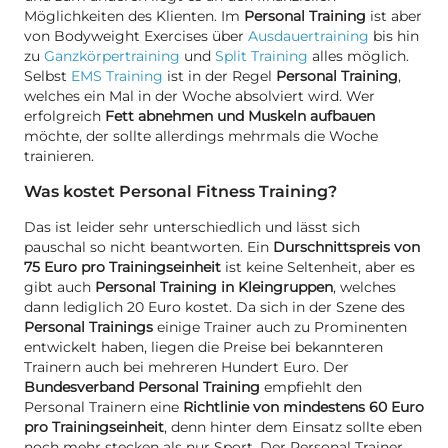
Möglichkeiten des Klienten. Im
Personal Training
ist aber
von Bodyweight Exercises über
Ausdauertraining
bis hin
zu
Ganzkörpertraining
und
Split Training
alles möglich.
Selbst
EMS Training
ist in der Regel
Personal Training
,
welches ein Mal in der Woche absolviert wird. Wer
erfolgreich
Fett abnehmen und Muskeln aufbauen
möchte, der sollte allerdings mehrmals die Woche
trainieren.
Was kostet Personal Fitness Training?
Das ist leider sehr unterschiedlich und lässt sich
pauschal so nicht beantworten. Ein
Durschnittspreis von
75 Euro pro Trainingseinheit
ist keine Seltenheit, aber es
gibt auch
Personal Training in Kleingruppen
, welches
dann lediglich 20 Euro kostet. Da sich in der Szene des
Personal Trainings
einige Trainer auch zu Prominenten
entwickelt haben, liegen die Preise bei bekannteren
Trainern auch bei mehreren Hundert Euro. Der
Bundesverband Personal Training
empfiehlt den
Personal Trainern eine
Richtlinie von mindestens 60 Euro
pro Trainingseinheit
, denn hinter dem Einsatz sollte eben
noch mehr stecken als nur Sport. Der Personal Trainer