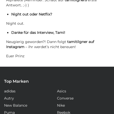
Alphalete (Reminder: Schaut auf
tamitilgners
erste
Antwort.. ;-) )
Night out oder Netflix?
Night out.
Danke für das Interview, Tami!
Neugierig geworden?! Dann folgt
tamitilgner auf
Instagram
– ihr werdet’s nicht bereuen!
Euer Prinz
Top Marken
adidas
Asics
Autry
Converse
New Balance
Nike
Puma
Reebok