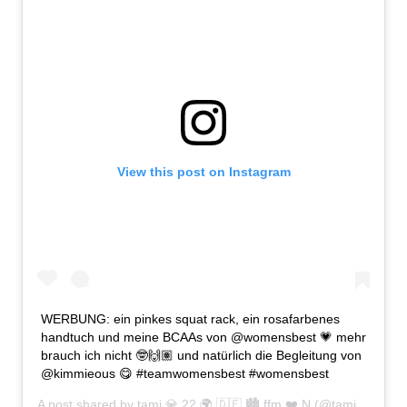
View this post on Instagram
WERBUNG: ein pinkes squat rack, ein rosafarbenes
handtuch und meine BCAAs von @womensbest 💗 mehr
brauch ich nicht 🤓🙌🏽 und natürlich die Begleitung von
@kimmieous 😋 #teamwomensbest #womensbest
A post shared by
tami 💎 22 🌍 🇩🇪 🏙 ffm ❤️ N
(@tamitilgner) on