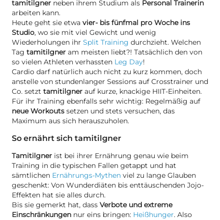
tamitilgner
neben ihrem Studium als
Personal Trainerin
arbeiten kann.
Heute geht sie etwa
vier- bis fünfmal pro Woche ins
Studio
, wo sie mit viel Gewicht und wenig
Wiederholungen ihr
Split Training
durchzieht. Welchen
Tag
tamitilgner
am meisten liebt?! Tatsächlich den von
so vielen Athleten verhassten
Leg Day
!
Cardio darf natürlich auch nicht zu kurz kommen, doch
anstelle von stundenlanger Sessions auf Crosstrainer und
Co. setzt
tamitilgner
auf kurze, knackige HIIT-Einheiten.
Für ihr Training ebenfalls sehr wichtig: Regelmäßig auf
neue Workouts
setzen und stets versuchen, das
Maximum aus sich herauszuholen.
So ernährt sich tamitilgner
Tamitilgner
ist bei ihrer Ernährung genau wie beim
Training in die typischen Fallen getappt und hat
sämtlichen
Ernährungs-Mythen
viel zu lange Glauben
geschenkt: Von Wunderdiäten bis enttäuschenden Jojo-
Effekten hat sie alles durch.
Bis sie gemerkt hat, dass
Verbote und extreme
Einschränkungen
nur eins bringen:
Heißhunger
. Also