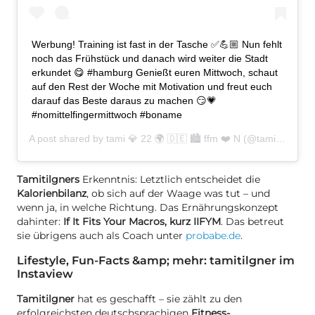
Werbung! Training ist fast in der Tasche ✅💪🏼 Nun fehlt
noch das Frühstück und danach wird weiter die Stadt
erkundet 😋 #hamburg Genießt euren Mittwoch, schaut
auf den Rest der Woche mit Motivation und freut euch
darauf das Beste daraus zu machen 😏💗
#nomittelfingermittwoch #boname
A post shared by
tami 💎 22 🌍 🇩🇪 🏙 ffm ❤️ N
(@tamitilgner) on
Tamitilgners
Erkenntnis: Letztlich entscheidet die
Kalorienbilanz
, ob sich auf der Waage was tut – und
wenn ja, in welche Richtung. Das Ernährungskonzept
dahinter:
If It Fits Your Macros, kurz IIFYM
. Das betreut
sie übrigens auch als Coach unter
probabe.de
.
Lifestyle, Fun-Facts &amp; mehr: tamitilgner im
Instaview
Tamitilgner
hat es geschafft – sie zählt zu den
erfolgreichsten deutschsprachigen
Fitness-