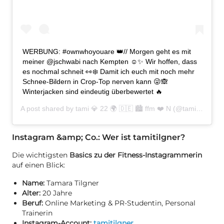
WERBUNG: #ownwhoyouare 👑// Morgen geht es mit
meiner @jschwabi nach Kempten ☺️✨ Wir hoffen, dass
es nochmal schneit 👀❄️ Damit ich euch mit noch mehr
Schnee-Bildern in Crop-Top nerven kann 😜🙈
Winterjacken sind eindeutig überbewertet 🔥
A post shared by
tami 💎 22 🌍 🇩🇪 🏙 ffm ❤️ N
(@tamitilgner) on
Instagram &amp; Co.: Wer ist tamitilgner?
Die wichtigsten
Basics zu der Fitness-Instagrammerin
auf einen Blick:
Name:
Tamara Tilgner
Alter:
20 Jahre
Beruf:
Online Marketing & PR-Studentin, Personal
Trainerin
Instagram-Account:
tamitilgner