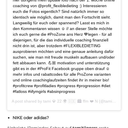
hier übrigens mein update foto nach der 1. woche online
coaching von @profit_flexibledieting :) Interessieren
euch die Fotos eigentlich? Sind natürlich immer so
identisch wie möglich, damit man den Fortschritt sieht.
Langweilig für euch oder spannend? Lasst es mich in
den Kommentaren wissen ☺️ // an dieser Stelle möchte
ich euch gerne die #ProZone ans Herz 💙legen - für all
diejenigen, für die das individuelle coaching finanziell
nicht drin ist, aber trotzdem #FLEXIBLEDIETING
ausprobieren möchten und eine genaue anleitung dafür
suchen, wie man mit freude muskeln aufbauen und/oder
fett abbauen kann. 💪🏼 motivation und unterstützung
gibt es in der #ProFit Facebook gruppe oben drauf ☺️
mehr infos und rabattcodes für alle ProZone varianten
und online coachinglaufzeiten findet ihr in meiner bio!
#profitcrew #profitladies #progress #progression #diet
#fatloss #iifymgirls #absinprogress
A post shared by
tami 💎 22 🌍 🇩🇪 🏙 ffm ❤️ N
(@tamitilgner) on
NIKE oder adidas?