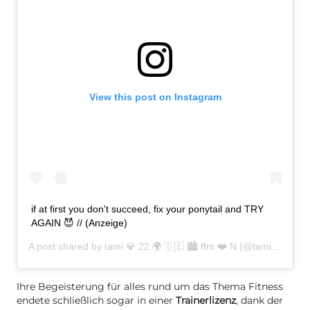
View this post on Instagram
if at first you don't succeed, fix your ponytail and TRY
AGAIN 😈 // (Anzeige)
A post shared by
tami 💎 22 🌍 🇩🇪 🏙 ffm ❤️ N
(@tamitilgner) on
Ihre Begeisterung für alles rund um das Thema Fitness
endete schließlich sogar in einer
Trainerlizenz
, dank der