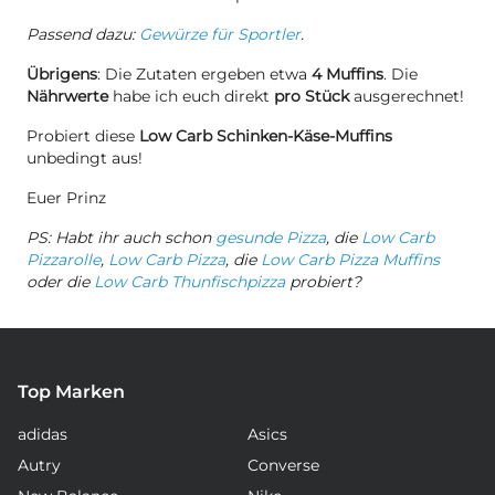
Passend dazu:
Gewürze für Sportler
.
Übrigens
: Die Zutaten ergeben etwa
4 Muffins
. Die
Nährwerte
habe ich euch direkt
pro Stück
ausgerechnet!
Probiert diese
Low Carb Schinken-Käse-Muffins
unbedingt aus!
Euer Prinz
PS: Habt ihr auch schon
gesunde Pizza
, die
Low Carb
Pizzarolle
,
Low Carb Pizza
, die
Low Carb Pizza Muffins
oder die
Low Carb Thunfischpizza
probiert?
Top Marken
adidas
Asics
Autry
Converse