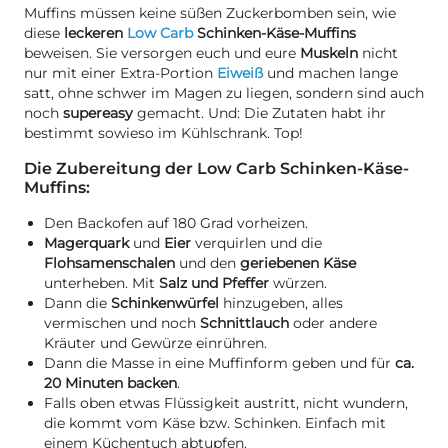
Muffins müssen keine süßen Zuckerbomben sein, wie
diese
leckeren
Low Carb
Schinken-Käse-Muffins
beweisen. Sie versorgen euch und eure
Muskeln
nicht
nur mit einer Extra-Portion
Eiweiß
und machen lange
satt, ohne schwer im Magen zu liegen, sondern sind auch
noch
supereasy
gemacht. Und: Die Zutaten habt ihr
bestimmt sowieso im Kühlschrank. Top!
Die Zubereitung der Low Carb Schinken-Käse-
Muffins:
Den Backofen auf 180 Grad vorheizen.
Magerquark
und
Eier
verquirlen und die
Flohsamenschalen
und den
geriebenen Käse
unterheben. Mit
Salz und Pfeffer
würzen.
Dann die
Schinkenwürfel
hinzugeben, alles
vermischen und noch
Schnittlauch
oder andere
Kräuter und Gewürze einrühren.
Dann die Masse in eine Muffinform geben und für
ca.
20 Minuten backen
.
Falls oben etwas Flüssigkeit austritt, nicht wundern,
die kommt vom Käse bzw. Schinken. Einfach mit
einem Küchentuch abtupfen.