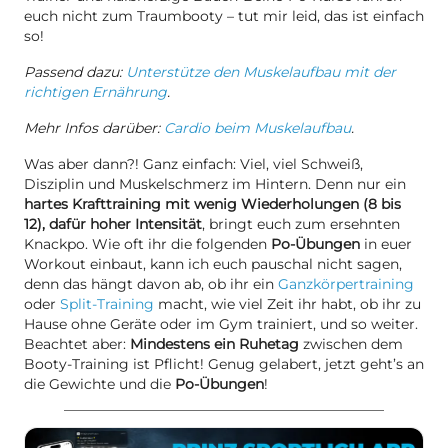
euch nicht zum Traumbooty – tut mir leid, das ist einfach
so!
Passend dazu:
Unterstütze den Muskelaufbau mit der
richtigen Ernährung
.
Mehr Infos darüber:
Cardio beim Muskelaufbau
.
Was aber dann?! Ganz einfach: Viel, viel Schweiß,
Disziplin und Muskelschmerz im Hintern. Denn nur ein
hartes Krafttraining mit wenig Wiederholungen (8 bis
12), dafür hoher Intensität
, bringt euch zum ersehnten
Knackpo. Wie oft ihr die folgenden
Po-Übungen
in euer
Workout einbaut, kann ich euch pauschal nicht sagen,
denn das hängt davon ab, ob ihr ein
Ganzkörpertraining
oder
Split-Training
macht, wie viel Zeit ihr habt, ob ihr zu
Hause ohne Geräte oder im Gym trainiert, und so weiter.
Beachtet aber:
Mindestens ein Ruhetag
zwischen dem
Booty-Training ist Pflicht! Genug gelabert, jetzt geht’s an
die Gewichte und die
Po-Übungen
!