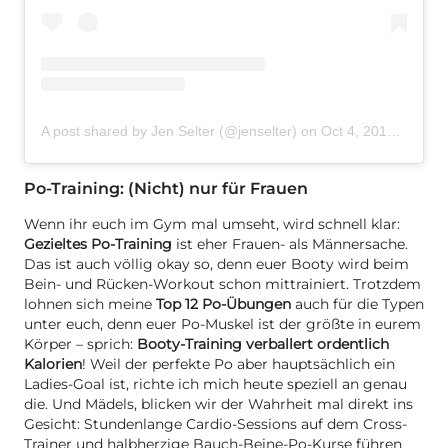
A post shared by Jen Selter (@jenselter)
on
Oct 4, 2017 at 2:43pm PDT
Po-Training: (Nicht) nur für Frauen
Wenn ihr euch im Gym mal umseht, wird schnell klar:
Gezieltes Po-Training
ist eher Frauen- als Männersache.
Das ist auch völlig okay so, denn euer Booty wird beim
Bein- und Rücken-Workout schon mittrainiert. Trotzdem
lohnen sich meine
Top 12 Po-Übungen
auch für die Typen
unter euch, denn euer Po-Muskel ist der größte in eurem
Körper – sprich:
Booty-Training verballert ordentlich
Kalorien
! Weil der perfekte Po aber hauptsächlich ein
Ladies-Goal ist, richte ich mich heute speziell an genau
die. Und Mädels, blicken wir der Wahrheit mal direkt ins
Gesicht: Stundenlange Cardio-Sessions auf dem Cross-
Trainer und halbherzige Bauch-Beine-Po-Kurse führen