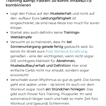
Training &amp; Fasten: So könnt ihr&#8217;s
kombinieren
Legt den Fokus auf den
Muskelerhalt
und nicht auf
den -aufbau! Eure
Leistungsfähigkeit
ist
eingeschränkt, da sind neue Reize too much für euren
Körper.
Startet also auch definitiv keine
Trainings-
Wettkämpfe
!
Versucht so zu trainieren, dass ihr
bei
Sonnenuntergang gerade fertig
geduscht seid. So
könnt ihr direkt eure
Post Workout-Ernährung
genießen – eine der wichtigsten, wenn nicht sogar
DIE wichtigste Mahlzeit für
Abnehmen,
Muskelaufbau/-erhalt und Definition
! Hier sind
einfache Carbs nicht nur erlaubt, sondern sogar
erwünscht!
Verschiebt euren Rhythmus so gut es geht: Die Sonne
geht erst später unter – da könnt ihr euch vor dem
Workout sogar noch
ein Stündchen hinlegen
. Das
gibt euch Power fürs Training. Pluspunkt: Ihr seid
automatisch länger wach und habt so mehr Zeit fürs
Workout und (gesund) Schlemmen.