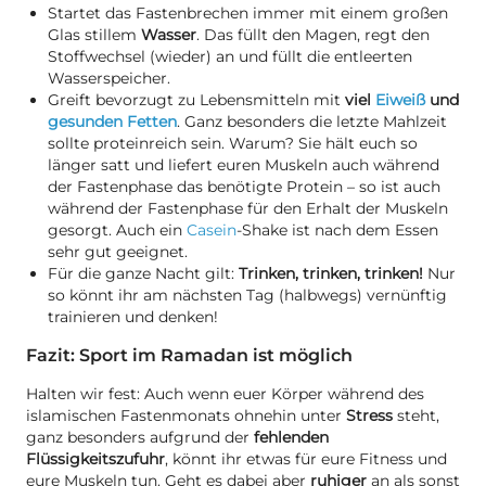
Startet das Fastenbrechen immer mit einem großen
Glas stillem
Wasser
. Das füllt den Magen, regt den
Stoffwechsel (wieder) an und füllt die entleerten
Wasserspeicher.
Greift bevorzugt zu Lebensmitteln mit
viel
Eiweiß
und
gesunden Fetten
. Ganz besonders die letzte Mahlzeit
sollte proteinreich sein. Warum? Sie hält euch so
länger satt und liefert euren Muskeln auch während
der Fastenphase das benötigte Protein – so ist auch
während der Fastenphase für den Erhalt der Muskeln
gesorgt. Auch ein
Casein
-Shake ist nach dem Essen
sehr gut geeignet.
Für die ganze Nacht gilt:
Trinken, trinken, trinken!
Nur
so könnt ihr am nächsten Tag (halbwegs) vernünftig
trainieren und denken!
Fazit: Sport im Ramadan ist möglich
Halten wir fest: Auch wenn euer Körper während des
islamischen Fastenmonats ohnehin unter
Stress
steht,
ganz besonders aufgrund der
fehlenden
Flüssigkeitszufuhr
, könnt ihr etwas für eure Fitness und
eure Muskeln tun. Geht es dabei aber
ruhiger
an als sonst