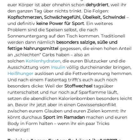
euer Körper ist aber ohnehin schon
dehydriert
, weil ihr
den ganzen Tag über nichts trinkt. Die Folgen:
Kopfschmerzen, Schwächegefühl, Übelkeit, Schwindel
–
und definitiv
keine Power für Sport
. Ein weiteres
Problem sind die Speisen selbst, die nach
Sonnenuntergang auf den Tisch kommen. Traditionell
werden dann nämlich
besonders salzige, süße und
fettige Nahrungsmittel
gegessen, die einen hohen Anteil
an „schlechten“ Carbs haben – also an
solchen
Kohlenhydraten
, die euren Blutzucker und die
Ausschüttung vom
Insulin
völlig durcheinander bringen,
Heißhunger
auslösen und die Fettverbrennung hemmen.
Und nach einem Fastentag trifft’s euch auch noch
besonders dicke: Weil der
Stoffwechsel
tagsüber
runterschaltet und nur noch auf Sparflamme läuft,
setzen die abendlichen Kalorienbomben besonders leicht
an. Bevor ihr jetzt aber in einen Gewissenskonflikt
zwischen eurem Glauben und euren Zielen kommt: Ihr
könnt durchaus
Sport im Ramadan
machen und euren
Body in Form halten – wenn ihr ein paar Tricks
beherzigt!