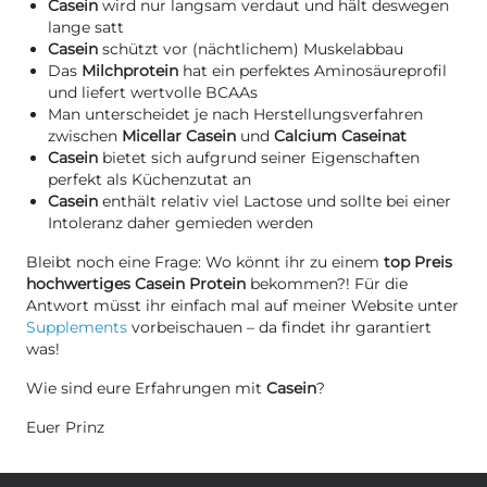
Casein
wird nur langsam verdaut und hält deswegen
lange satt
Casein
schützt vor (nächtlichem) Muskelabbau
Das
Milchprotein
hat ein perfektes Aminosäureprofil
und liefert wertvolle BCAAs
Man unterscheidet je nach Herstellungsverfahren
zwischen
Micellar Casein
und
Calcium Caseinat
Casein
bietet sich aufgrund seiner Eigenschaften
perfekt als Küchenzutat an
Casein
enthält relativ viel Lactose und sollte bei einer
Intoleranz daher gemieden werden
Bleibt noch eine Frage: Wo könnt ihr zu einem
top Preis
hochwertiges Casein Protein
bekommen?! Für die
Antwort müsst ihr einfach mal auf meiner Website unter
Supplements
vorbeischauen – da findet ihr garantiert
was!
Wie sind eure Erfahrungen mit
Casein
?
Euer Prinz