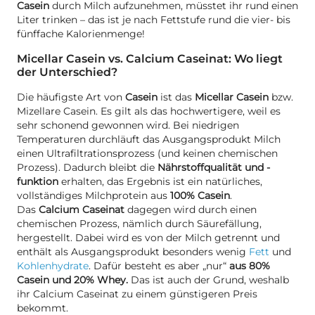
Casein
durch Milch aufzunehmen, müsstet ihr rund einen
Liter trinken – das ist je nach Fettstufe rund die vier- bis
fünffache Kalorienmenge!
Micellar Casein vs. Calcium Caseinat: Wo liegt
der Unterschied?
Die häufigste Art von
Casein
ist das
Micellar Casein
bzw.
Mizellare Casein. Es gilt als das hochwertigere, weil es
sehr schonend gewonnen wird. Bei niedrigen
Temperaturen durchläuft das Ausgangsprodukt Milch
einen Ultrafiltrationsprozess (und keinen chemischen
Prozess). Dadurch bleibt die
Nährstoffqualität
und -
funktion
erhalten, das Ergebnis ist ein natürliches,
vollständiges Milchprotein aus
100% Casein
.
Das
Calcium Caseinat
dagegen wird durch einen
chemischen Prozess, nämlich durch Säurefällung,
hergestellt. Dabei wird es von der Milch getrennt und
enthält als Ausgangsprodukt besonders wenig
Fett
und
Kohlenhydrate
. Dafür besteht es aber „nur“
aus 80%
Casein und 20% Whey.
Das ist auch der Grund, weshalb
ihr Calcium Caseinat zu einem günstigeren Preis
bekommt.