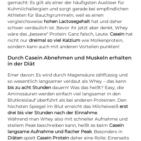
gemacht: Es gilt als einer der häufigsten Auslöser für
Kuhmilchallergien und sorgt gerade bei empfindlichen
Athleten für Bauchgrummeln, weil es einen
vergleichsweise
hohen Lactosegehalt
hat und daher
schwer verdaulich ist. Bevor ihr jetzt aber denkt, Whey
wäre das „bessere“ Protein: Ganz falsch, Leute.
Casein
hat
nicht nur
dreimal so viel Kalzium
wie Molkenprotein,
sondern kann auch mit anderen Vorteilen punkten!
Durch Casein Abnehmen und Muskeln erhalten
in der Diät
Einer davon: Es wird durch Magensäure zähflüssig und
so wesentlich langsamer verdaut als Whey – das kann
bis zu acht Stunden
dauern! Was das heißt? Easy, die
Aminosäuren werden einfach viel langsamer in den
Blutkreislauf überführt als bei anderen Proteinen. Den
höchsten Spiegel im Blut erreicht das Milcheiweiß
erst
drei bis vier Stunden nach der Einnahme
.
Während man Whey also mit schneller Aufnahme und
steilem Peak beschreiben kann, heißt es beim
Casein
langsame Aufnahme und flacher Peak
. Besonders in
Diäten
spielt
Casein Protein
daher eine Rolle: Einerseits