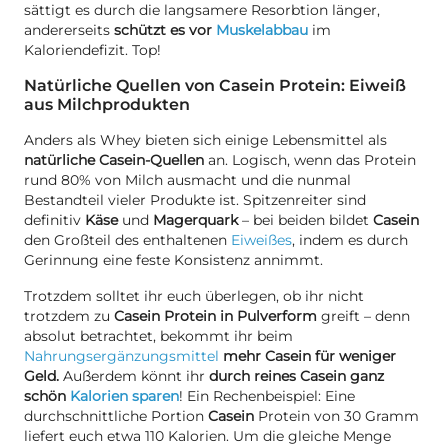
sättigt es durch die langsamere Resorbtion länger,
andererseits
schützt es vor
Muskelabbau
im
Kaloriendefizit. Top!
Natürliche Quellen von Casein Protein: Eiweiß
aus Milchprodukten
Anders als Whey bieten sich einige Lebensmittel als
natürliche Casein-Quellen
an. Logisch, wenn das Protein
rund 80% von Milch ausmacht und die nunmal
Bestandteil vieler Produkte ist. Spitzenreiter sind
definitiv
Käse
und
Magerquark
– bei beiden bildet
Casein
den Großteil des enthaltenen
Eiweißes
, indem es durch
Gerinnung eine feste Konsistenz annimmt.
Trotzdem solltet ihr euch überlegen, ob ihr nicht
trotzdem zu
Casein Protein in Pulverform
greift – denn
absolut betrachtet, bekommt ihr beim
Nahrungsergänzungsmittel
mehr Casein für weniger
Geld.
Außerdem könnt ihr
durch reines Casein ganz
schön
Kalorien sparen
! Ein Rechenbeispiel: Eine
durchschnittliche Portion
Casein
Protein von 30 Gramm
liefert euch etwa 110 Kalorien. Um die gleiche Menge