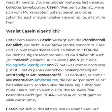
wisst ihr bereits. Doch es gibt ein weiteres, fast genauso
beliebtes Eiweißpulver:
Casein
. Was genau das ist, wie es
sich vom Molkenprotein unterscheidet und ob es
zukünftig auch in euren Shakern landen sollte, erfahrt ihr
hier!
Was ist Casein eigentlich?
Unter dem Namen
Casein
verbirgt sich der
Proteinanteil
der Milch
, der nicht in der Molke landet, sondern zu Käse
und Co. weiterverarbeitet wird. Es bildet mit
80%
das
deutlich häufigere Milchprotein und wird daher oft auch
„
Milcheiweiß
“ genannt. Auch wenn
Casein
„nur“ eine
biologische Wertigkeit
von 77
hat (was immer noch sehr
gut ist!), hat es genau wie Whey (Molkenprotein) ein
vollständiges Aminosäureprofil
. Das bedeutet, es enthält
alle
essentiellen
Aminosäuren
, die der Körper nicht selbst
herstellen kann, sondern über die Nahrung aufnehmen
muss. Hierzu zählen auch die für den Muskelaufbau
besonders wichtigen
BCAA
– wenn auch nicht ganz so
viele wie in Whey.
Casein
hat sich in den letzten Jahren einen fiesen Ruf