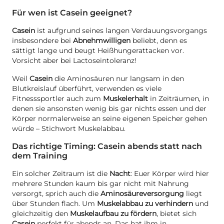
Für wen ist Casein geeignet?
Casein
ist aufgrund seines langen Verdauungsvorgangs
insbesondere bei
Abnehmwilligen
beliebt, denn es
sättigt lange und beugt Heißhungerattacken vor.
Vorsicht aber bei Lactoseintoleranz!
Weil
Casein
die Aminosäuren nur langsam in den
Blutkreislauf überführt, verwenden es viele
Fitnesssportler auch zum
Muskelerhalt
in Zeiträumen, in
denen sie ansonsten wenig bis gar nichts essen und der
Körper normalerweise an seine eigenen Speicher gehen
würde – Stichwort Muskelabbau.
Das richtige Timing: Casein abends statt nach
dem Training
Ein solcher Zeitraum ist die
Nacht
: Euer Körper wird hier
mehrere Stunden kaum bis gar nicht mit Nahrung
versorgt, sprich auch die
Aminosäureversorgung
liegt
über Stunden flach. Um
Muskelabbau zu verhindern
und
gleichzeitig den
Muskelaufbau zu fördern
, bietet sich
Casein
perfekt für abends an. Das hat ihm in