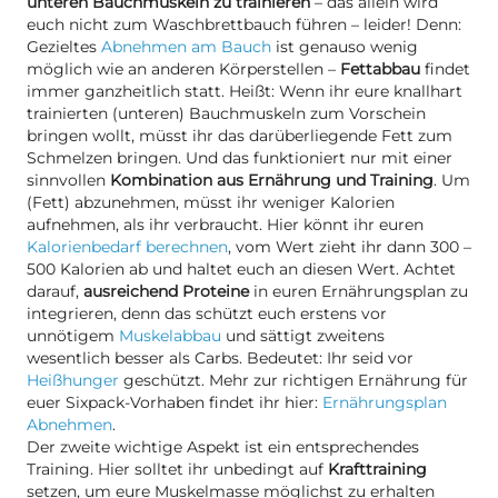
unteren Bauchmuskeln zu trainieren
– das allein wird
euch nicht zum Waschbrettbauch führen – leider! Denn:
Gezieltes
Abnehmen am Bauch
ist genauso wenig
möglich wie an anderen Körperstellen –
Fettabbau
findet
immer ganzheitlich statt. Heißt: Wenn ihr eure knallhart
trainierten (unteren) Bauchmuskeln zum Vorschein
bringen wollt, müsst ihr das darüberliegende Fett zum
Schmelzen bringen. Und das funktioniert nur mit einer
sinnvollen
Kombination aus Ernährung und Training
. Um
(Fett) abzunehmen, müsst ihr weniger Kalorien
aufnehmen, als ihr verbraucht. Hier könnt ihr euren
Kalorienbedarf berechnen
, vom Wert zieht ihr dann 300 –
500 Kalorien ab und haltet euch an diesen Wert. Achtet
darauf,
ausreichend Proteine
in euren Ernährungsplan zu
integrieren, denn das schützt euch erstens vor
unnötigem
Muskelabbau
und sättigt zweitens
wesentlich besser als Carbs. Bedeutet: Ihr seid vor
Heißhunger
geschützt. Mehr zur richtigen Ernährung für
euer Sixpack-Vorhaben findet ihr hier:
Ernährungsplan
Abnehmen
.
Der zweite wichtige Aspekt ist ein entsprechendes
Training. Hier solltet ihr unbedingt auf
Krafttraining
setzen, um eure Muskelmasse möglichst zu erhalten