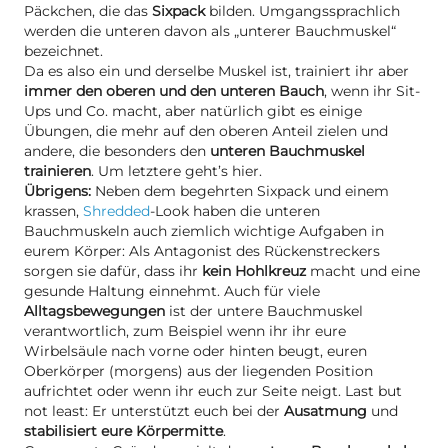
Päckchen, die das
Sixpack
bilden. Umgangssprachlich
werden die unteren davon als „unterer Bauchmuskel“
bezeichnet.
Da es also ein und derselbe Muskel ist, trainiert ihr aber
immer den oberen und den unteren Bauch
, wenn ihr Sit-
Ups und Co. macht, aber natürlich gibt es einige
Übungen, die mehr auf den oberen Anteil zielen und
andere, die besonders den
unteren Bauchmuskel
trainieren
. Um letztere geht’s hier.
Übrigens:
Neben dem begehrten Sixpack und einem
krassen,
Shredded
-Look haben die unteren
Bauchmuskeln auch ziemlich wichtige Aufgaben in
eurem Körper: Als Antagonist des Rückenstreckers
sorgen sie dafür, dass ihr
kein Hohlkreuz
macht und eine
gesunde Haltung einnehmt. Auch für viele
Alltagsbewegungen
ist der untere Bauchmuskel
verantwortlich, zum Beispiel wenn ihr ihr eure
Wirbelsäule nach vorne oder hinten beugt, euren
Oberkörper (morgens) aus der liegenden Position
aufrichtet oder wenn ihr euch zur Seite neigt. Last but
not least: Er unterstützt euch bei der
Ausatmung
und
stabilisiert eure Körpermitte
.