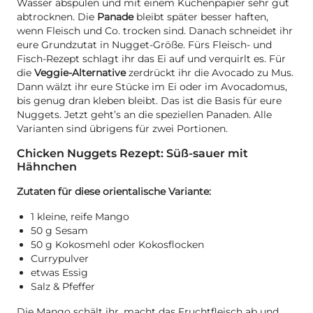
Wasser abspülen und mit einem Küchenpapier sehr gut
abtrocknen. Die
Panade
bleibt später besser haften,
wenn Fleisch und Co. trocken sind. Danach schneidet ihr
eure Grundzutat in Nugget-Größe. Fürs Fleisch- und
Fisch-Rezept schlagt ihr das Ei auf und verquirlt es. Für
die
Veggie-Alternative
zerdrückt ihr die Avocado zu Mus.
Dann wälzt ihr eure Stücke im Ei oder im Avocadomus,
bis genug dran kleben bleibt. Das ist die Basis für eure
Nuggets. Jetzt geht’s an die speziellen Panaden. Alle
Varianten sind übrigens für zwei Portionen.
Chicken Nuggets Rezept: Süß-sauer mit
Hähnchen
Zutaten für diese orientalische Variante:
1 kleine, reife Mango
50 g Sesam
50 g Kokosmehl oder Kokosflocken
Currypulver
etwas Essig
Salz & Pfeffer
Die Mango schält ihr, macht das Fruchtfleisch ab und