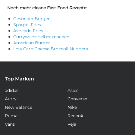
Noch mehr cleane Fast Food Rezepte:
Gesunder Burger
Spargel Fries
Avocado Fries
Currywurst selber machen
American Burger
Low Carb Cheese Broccoli Nuggets
Top Marken
adidas
Asics
Autry
Converse
New Balance
Nike
Puma
Reebok
Vans
Veja