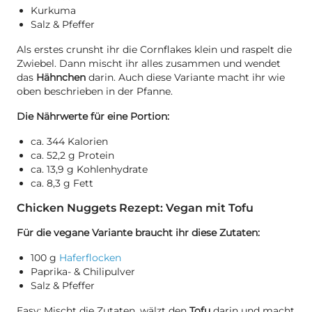
Kurkuma
Salz & Pfeffer
Als erstes crunsht ihr die Cornflakes klein und raspelt die
Zwiebel. Dann mischt ihr alles zusammen und wendet
das
Hähnchen
darin. Auch diese Variante macht ihr wie
oben beschrieben in der Pfanne.
Die Nährwerte für eine Portion:
ca. 344 Kalorien
ca. 52,2 g Protein
ca. 13,9 g Kohlenhydrate
ca. 8,3 g Fett
Chicken Nuggets Rezept: Vegan mit Tofu
Für die vegane Variante braucht ihr diese Zutaten:
100 g
Haferflocken
Paprika- & Chilipulver
Salz & Pfeffer
Easy: Mischt die Zutaten, wälzt den
Tofu
darin und macht