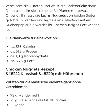
Vermischt die Zutaten und wälzt die
Lachsstücke
darin.
Dann packt ihr sie in eine heiße Pfanne mit etwas
Olivenöl. Ihr lasst die
Lachs Nuggets
von beiden Seiten
goldbraun werden und legt sie anschließend auf ein
Küchenpapier. So werdet ihr überschüssiges Fett wieder
los.
Die Nährwerte für eine Portion:
ca. 553 Kalorien
ca. 51,3 g Protein
ca. 1,8 g Kohlenhydrate
ca. 36,6 g Fett
Chicken Nuggets Rezept:
&#8222;Klassisch&#8220; mit Hähnchen
Zutaten für die klassische Variante ganz ohne
Getreidemehl:
75 g Mandelmehl
25 g Maiscornflakes OHNE Zucker
1 Zwiebel