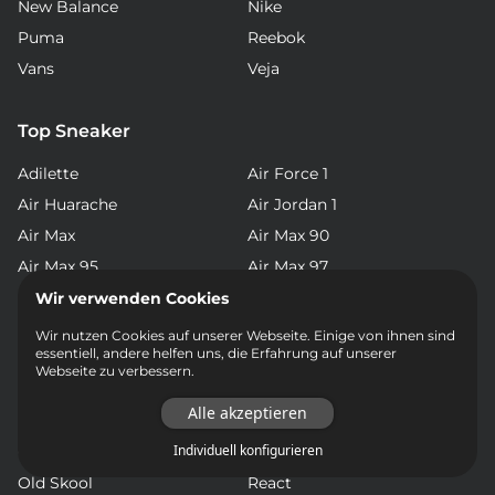
New Balance
Nike
Puma
Reebok
Vans
Veja
Top Sneaker
Adilette
Air Force 1
Air Huarache
Air Jordan 1
Air Max
Air Max 90
Air Max 95
Air Max 97
Air Max Plus
Air Presto
Wir verwenden Cookies
Air Vapormax
Campus
Wir nutzen Cookies auf unserer Webseite. Einige von ihnen sind
essentiell, andere helfen uns, die Erfahrung auf unserer
Chuck Taylor All Star
Classic
Webseite zu verbessern.
Club C
Continental 80
Alle akzeptieren
Dunk
Gazelle
Individuell konfigurieren
Gel-NYC
NMD
Old Skool
React