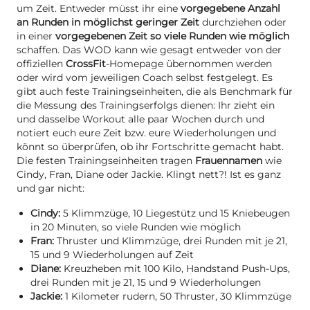
um Zeit. Entweder müsst ihr eine
vorgegebene Anzahl
an Runden in möglichst geringer Zeit
durchziehen oder
in einer
vorgegebenen Zeit so viele Runden wie möglich
schaffen. Das WOD kann wie gesagt entweder von der
offiziellen
CrossFit
-Homepage übernommen werden
oder wird vom jeweiligen Coach selbst festgelegt. Es
gibt auch feste Trainingseinheiten, die als Benchmark für
die Messung des Trainingserfolgs dienen: Ihr zieht ein
und dasselbe Workout alle paar Wochen durch und
notiert euch eure Zeit bzw. eure Wiederholungen und
könnt so überprüfen, ob ihr Fortschritte gemacht habt.
Die festen Trainingseinheiten tragen
Frauennamen
wie
Cindy, Fran, Diane oder Jackie. Klingt nett?! Ist es ganz
und gar nicht:
Cindy:
5 Klimmzüge, 10 Liegestütz und 15 Kniebeugen
in 20 Minuten, so viele Runden wie möglich
Fran:
Thruster und Klimmzüge, drei Runden mit je 21,
15 und 9 Wiederholungen auf Zeit
Diane:
Kreuzheben mit 100 Kilo, Handstand Push-Ups,
drei Runden mit je 21, 15 und 9 Wiederholungen
Jackie:
1 Kilometer rudern, 50 Thruster, 30 Klimmzüge