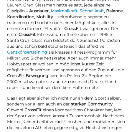
Lauren. Greg Glassman hatte es satt, jede einzelne
Disziplin –
Ausdauer,
Maximalkraft
,
Schnellkraft
, Balance,
Koordination, Mobility
– zeitaufwendig separat zu
trainieren und suchte nach einer Möglichkeit, alles in
einem zu fördern. Et voilà –
CrossFit
war geboren. Der
erste
CrossFit
-Fitnessraum öffnete aber erst 1995 in
Santa Cruz. Glassman bildetet dort zunächst Polizisten
aus und schon bald etablierte sich das effektive
Ganzkörpertraining
als krasses Fitness-Programm für
Militär und Sicherheitskräfte. Aber auch immer mehr
Hobbysportler wollten in möglichst kurzer Zeit
möglichst fit werden und sprangen auf den Zug auf – die
CrossFit-Bewegung
kam ins Rollen. Zu Beginn der
2000er schwappte sie auch zu uns nach Deutschland
rüber – und kennt seitdem kein Halten mehr.
Das liegt aber sicherlich nicht nur an dem Sport selber,
sondern vor allem auch an der
starken Community
:
Obwohl
CrossFit
einen kompetitiven Charakter hat, lebt
der Sport von seinem krassen Zusammenhalt. Nach dem
Motto „Keiner bleibt zurück!“ pushen und motivieren sich
die einzelnen Athleten gegenseitig zu Höchstleistungen.