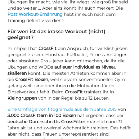
Übungen ihr macht, wie viel ihr wiegt, wie groß ihr seid
und so weiter … Aber eins könnt ihr euch merken: Die
Post Workout-Ernährung
habt ihr euch nach dem
Training definitiv verdient!
Für wen ist das krasse Workout (nicht)
geeignet?
Prinzipiell hat
CrossFit
den Anspruch, für wirklich jeden
geeignet zu sein: Hausfrau, Fußballer, Fitness-Anfänger
oder absoluter Pro – jeder kann mitmachen, da ihr die
Übungen und WODs
auf euer individuelles Niveau
skalieren
könnt. Die meisten Athleten kommen aber in
die
CrossFit Boxen
, weil sie vom konventionellen Gym
gelangweilt sind oder ihnen die Motivation für ihr
Einzelworkout fehlt. Beim
CrossFit
trainiert ihr in
Kleingruppen
von in der Regel bis zu 12 Leuten.
Eine Umfrage von fitogram.de aus dem Jahre 2015
von
3.000 CrossFittern in 100 Boxen
hat ergeben, dass der
deutsche Durchschnitts-CrossFitter
männlich und 31
Jahre alt ist und zweimal wöchentlich trainiert. Das heißt
aber nicht, dass Frauen unterrepräsentiert sind: