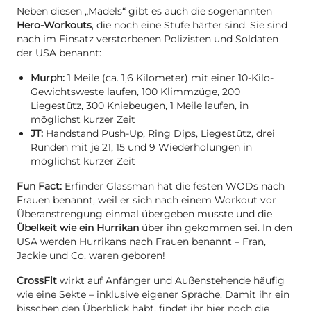
Neben diesen „Mädels“ gibt es auch die sogenannten
Hero-Workouts
, die noch eine Stufe härter sind. Sie sind
nach im Einsatz verstorbenen Polizisten und Soldaten
der USA benannt:
Murph:
1 Meile (ca. 1,6 Kilometer) mit einer 10-Kilo-
Gewichtsweste laufen, 100 Klimmzüge, 200
Liegestütz, 300 Kniebeugen, 1 Meile laufen, in
möglichst kurzer Zeit
JT:
Handstand Push-Up, Ring Dips, Liegestütz, drei
Runden mit je 21, 15 und 9 Wiederholungen in
möglichst kurzer Zeit
Fun Fact:
Erfinder Glassman hat die festen WODs nach
Frauen benannt, weil er sich nach einem Workout vor
Überanstrengung einmal übergeben musste und die
Übelkeit wie ein Hurrikan
über ihn gekommen sei. In den
USA werden Hurrikans nach Frauen benannt – Fran,
Jackie und Co. waren geboren!
CrossFit
wirkt auf Anfänger und Außenstehende häufig
wie eine Sekte – inklusive eigener Sprache. Damit ihr ein
bisschen den Überblick habt, findet ihr hier noch die