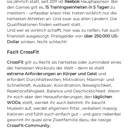
sie jährlich statt, seit 2011 ist
Reebok
Hauptsponsor. Bei
den Games gilt es,
15 Trainingseinheiten in 5 Tagen
zu
meistern – unfassbar krass! Hier treten wirklich nur die
härtesten Athleten an. Und zwar aus allen Ländern: Die
Qualifikationen finden weltweit statt.
Und wer es wirklich schafft, hier was zu reißen, hat auch
finanziell ausgesorgt: Preisgelder von
über 250.000 US-
Dollar
winken. Nicht schlecht!
Fazit CrossFit
CrossFit
gilt zu Recht als härtestes oder zumindest eines
der härtesten Workouts der Welt – denn es stellt
extreme Anforderungen an Körper und Geist
und
erfordert Durchhaltewillen, Motivation, Maximal- und
Schnellkraft, Ausdauer, Koordination, Beweglichkeit,
Reaktionsfähigkeit, Balance und Geschicklichkeit. Wenn
ihr euch aber den Herausforderungen, den
täglichen
WODs
, stellt, werdet ihr auch belohnt: Ihr baucht
Muskeln auf, werdet allgemein fitter, verballert massig
Kalorien und fühlt euch einfach gut – und ganz nebenbei
gewinnt ihr quasi eine Zweitfamilie dazu, die riesige
CrossFit-Community
.