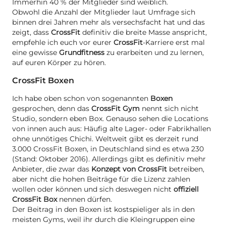
Immerhin 40 % der Mitglieder sind weiblich.
Obwohl die Anzahl der Mitglieder laut Umfrage sich
binnen drei Jahren mehr als versechsfacht hat und das
zeigt, dass
CrossFit
definitiv die breite Masse anspricht,
empfehle ich euch vor eurer
CrossFit
-Karriere erst mal
eine gewisse
Grundfitness
zu erarbeiten und zu lernen,
auf euren Körper zu hören.
CrossFit Boxen
Ich habe oben schon von sogenannten
Boxen
gesprochen, denn das
CrossFit Gym
nennt sich nicht
Studio, sondern eben Box. Genauso sehen die Locations
von innen auch aus: Häufig alte Lager- oder Fabrikhallen
ohne unnötiges Chichi. Weltweit gibt es derzeit rund
3.000 CrossFit Boxen, in Deutschland sind es etwa 230
(Stand: Oktober 2016). Allerdings gibt es definitiv mehr
Anbieter, die zwar das
Konzept von CrossFit
betreiben,
aber nicht die hohen Beiträge für die Lizenz zahlen
wollen oder können und sich deswegen nicht
offiziell
CrossFit Box
nennen dürfen.
Der Beitrag in den Boxen ist kostspieliger als in den
meisten Gyms, weil ihr durch die Kleingruppen eine