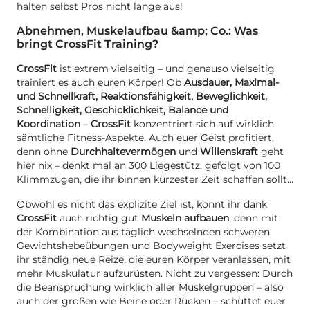
halten selbst Pros nicht lange aus!
Abnehmen, Muskelaufbau &amp; Co.: Was
bringt CrossFit Training?
CrossFit
ist extrem vielseitig – und genauso vielseitig
trainiert es auch euren Körper! Ob
Ausdauer, Maximal-
und Schnellkraft, Reaktionsfähigkeit, Beweglichkeit,
Schnelligkeit, Geschicklichkeit, Balance und
Koordination
–
CrossFit
konzentriert sich auf wirklich
sämtliche Fitness-Aspekte. Auch euer Geist profitiert,
denn ohne
Durchhaltevermögen
und
Willenskraft
geht
hier nix – denkt mal an 300 Liegestütz, gefolgt von 100
Klimmzügen, die ihr binnen kürzester Zeit schaffen sollt…
Obwohl es nicht das explizite Ziel ist, könnt ihr dank
CrossFit
auch richtig gut
Muskeln aufbauen
, denn mit
der Kombination aus täglich wechselnden schweren
Gewichtshebeübungen und Bodyweight Exercises setzt
ihr ständig neue Reize, die euren Körper veranlassen, mit
mehr Muskulatur aufzurüsten. Nicht zu vergessen: Durch
die Beanspruchung wirklich aller Muskelgruppen – also
auch der großen wie Beine oder Rücken – schüttet euer