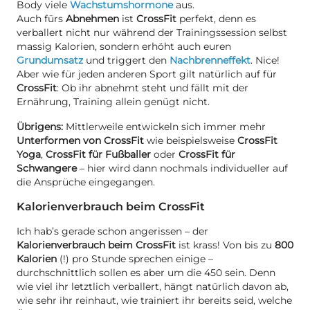
Body viele
Wachstumshormone
aus.
Auch fürs
Abnehmen
ist
CrossFit
perfekt, denn es
verballert nicht nur während der Trainingssession selbst
massig Kalorien, sondern erhöht auch euren
Grundumsatz
und triggert den
Nachbrenneffekt
. Nice!
Aber wie für jeden anderen Sport gilt natürlich auf für
CrossFit
: Ob ihr abnehmt steht und fällt mit der
Ernährung, Training allein genügt nicht.
Übrigens:
Mittlerweile entwickeln sich immer mehr
Unterformen von CrossFit
wie beispielsweise
CrossFit
Yoga
,
CrossFit für Fußballer
oder
CrossFit für
Schwangere
– hier wird dann nochmals individueller auf
die Ansprüche eingegangen.
Kalorienverbrauch beim CrossFit
Ich hab’s gerade schon angerissen – der
Kalorienverbrauch beim CrossFit
ist krass! Von bis zu
800
Kalorien
(!) pro Stunde sprechen einige –
durchschnittlich sollen es aber um die 450 sein. Denn
wie viel ihr letztlich verballert, hängt natürlich davon ab,
wie sehr ihr reinhaut, wie trainiert ihr bereits seid, welche