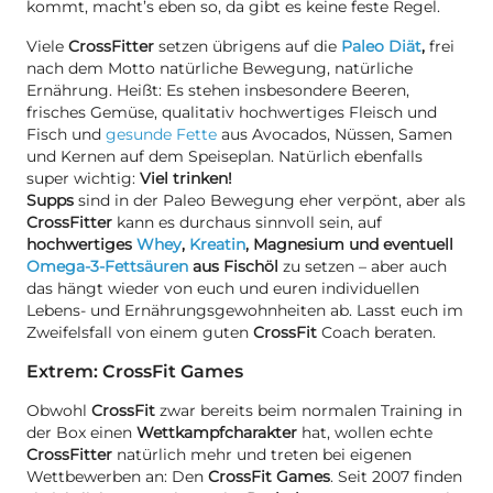
kommt, macht’s eben so, da gibt es keine feste Regel.
Viele
CrossFitter
setzen übrigens auf die
Paleo Diät
,
frei
nach dem Motto natürliche Bewegung, natürliche
Ernährung. Heißt: Es stehen insbesondere Beeren,
frisches Gemüse, qualitativ hochwertiges Fleisch und
Fisch und
gesunde Fette
aus Avocados, Nüssen, Samen
und Kernen auf dem Speiseplan. Natürlich ebenfalls
super wichtig:
Viel trinken!
Supps
sind in der Paleo Bewegung eher verpönt, aber als
CrossFitter
kann es durchaus sinnvoll sein, auf
hochwertiges
Whey
,
Kreatin
, Magnesium und eventuell
Omega-3-Fettsäuren
aus Fischöl
zu setzen – aber auch
das hängt wieder von euch und euren individuellen
Lebens- und Ernährungsgewohnheiten ab. Lasst euch im
Zweifelsfall von einem guten
CrossFit
Coach beraten.
Extrem: CrossFit Games
Obwohl
CrossFit
zwar bereits beim normalen Training in
der Box einen
Wettkampfcharakter
hat, wollen echte
CrossFitter
natürlich mehr und treten bei eigenen
Wettbewerben an: Den
CrossFit Games
. Seit 2007 finden