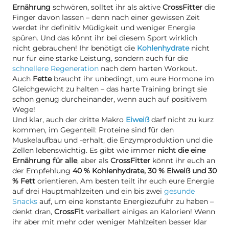
Ernährung
schwören, solltet ihr als aktive
CrossFitter
die
Finger davon lassen – denn nach einer gewissen Zeit
werdet ihr definitiv Müdigkeit und weniger Energie
spüren. Und das könnt ihr bei diesem Sport wirklich
nicht gebrauchen! Ihr benötigt die
Kohlenhydrate
nicht
nur für eine starke Leistung, sondern auch für die
schnellere Regeneration
nach dem harten Workout.
Auch
Fette
braucht ihr unbedingt, um eure Hormone im
Gleichgewicht zu halten – das harte Training bringt sie
schon genug durcheinander, wenn auch auf positivem
Wege!
Und klar, auch der dritte Makro
Eiweiß
darf nicht zu kurz
kommen, im Gegenteil: Proteine sind für den
Muskelaufbau und -erhalt, die Enzymproduktion und die
Zellen lebenswichtig. Es gibt wie immer
nicht die eine
Ernährung für alle
, aber als
CrossFitter
könnt ihr euch an
der Empfehlung
40 % Kohlenhydrate, 30 % Eiweiß und 30
% Fett
orientieren. Am besten teilt ihr euch eure Energie
auf drei Hauptmahlzeiten und ein bis zwei
gesunde
Snacks
auf, um eine konstante Energiezufuhr zu haben –
denkt dran,
CrossFit
verballert einiges an Kalorien! Wenn
ihr aber mit mehr oder weniger Mahlzeiten besser klar