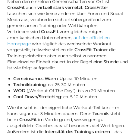
Neben den einzelnen Gemeinschaften vor Ort ist
CrossFit
auch
virtuell stark vernetzt
,
CrossFitter
tauschen sich wie keine anderen über Foren und Social
Media aus, verabreden sich ortsübergreifend zum
gemeinsamen Training oder Wettkämpfen.
Vertrieben wird
CrossFit
vom gleichnamigen
amerikanischen Unternehmen,
auf der offiziellen
Homepage
wird täglich das wechselnde Workout
vorgestellt, teilweise stellen die
CrossFit-Trainer
die
Trainingseinheiten aber auch selbst zusammen.
Eine einzelne Einheit dauert in der Regel
eine Stunde
und
ist wie folgt aufgeteilt:
Gemeinsames Warm-Up:
ca. 10 Minuten
Techniktraining
: ca. 25-30 Minuten
WOD
(„Workout Of The Day“): bis zu 20 Minuten
Cool-Down/Stretching
: ca. 5-10 Minuten
Wie ihr seht ist der eigentliche Workout-Teil kurz – er
kann sogar nur 3 Minuten dauern! Denn
Technik
steht
beim
CrossFit
im Vordergrund, weswegen gut
ausgebildete Coaches darauf besonders viel Wert legen.
Außerdem ist die
Intensität des Trainings extrem
– das