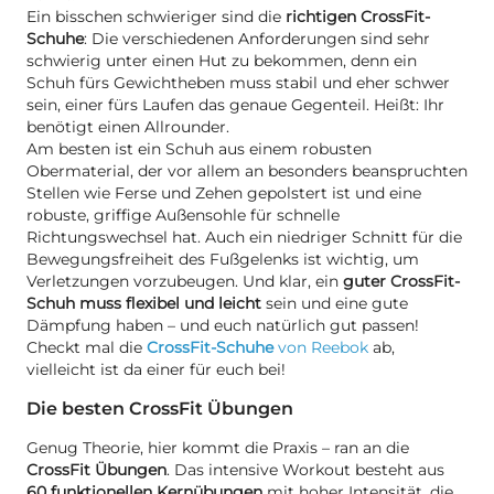
Ein bisschen schwieriger sind die
richtigen CrossFit-
Schuhe
: Die verschiedenen Anforderungen sind sehr
schwierig unter einen Hut zu bekommen, denn ein
Schuh fürs Gewichtheben muss stabil und eher schwer
sein, einer fürs Laufen das genaue Gegenteil. Heißt: Ihr
benötigt einen Allrounder.
Am besten ist ein Schuh aus einem robusten
Obermaterial, der vor allem an besonders beanspruchten
Stellen wie Ferse und Zehen gepolstert ist und eine
robuste, griffige Außensohle für schnelle
Richtungswechsel hat. Auch ein niedriger Schnitt für die
Bewegungsfreiheit des Fußgelenks ist wichtig, um
Verletzungen vorzubeugen. Und klar, ein
guter CrossFit-
Schuh muss flexibel und leicht
sein und eine gute
Dämpfung haben – und euch natürlich gut passen!
Checkt mal die
CrossFit-Schuhe
von Reebok
ab,
vielleicht ist da einer für euch bei!
Die besten CrossFit Übungen
Genug Theorie, hier kommt die Praxis – ran an die
CrossFit Übungen
. Das intensive Workout besteht aus
60 funktionellen Kernübungen
mit hoher Intensität, die