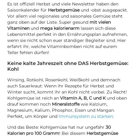
Es ist offiziell Herbst und viele Newsletter haben den
Saisonkalender für
Herbstgemüse
und -obst ausgepackt.
Vor allem viel regionales und saisonales Gemüse steht
ganz oben auf der Liste. Super gesund
mit vielen
Vitaminen
und
mega kalorienarm
lassen sich diese
Lebensmittel perfekt in den Ernährungsplan aufnehmen,
wenn sie nicht schon euer ständiger Begleiter sind. Hier
erfahrt ihr, welche Vitaminbomben nicht auf eurem
Teller fehlen dürfen!
Keine kalte Jahreszeit ohne DAS Herbstgemüse:
Kohl
Wirsing, Rotkohl, Rosenkohl, Weißkohl und demnach
auch Sauerkraut: Wenn ihr Rezepte für Herbst und
Winter sucht, kommt ihr an Kohl nicht vorbei. Zu Recht!
Kohlgemüse ist reich an
Vitamin
A, B, C und K
und oben
drauf kommen noch
Mineralstoffe
wie Kalzium,
Magnesium, Kalium, Phosphor, Eisen und Mangan.
Perfekt, um Körper und
Immunsystem zu stärken
.
Und das Beste: Kohlgemüse hat nur ungefähr
30
Kalorien pro 100 Gramm
! Bei diesem
Herbstgemüse