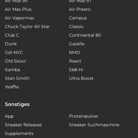
Air Max 95
Air Max 97
Air Max Plus
Air Presto
Air Vapormax
Campus
Chuck Taylor All Star
Classic
Club C
Continental 80
Dunk
Gazelle
Gel-NYC
NMD
Old Skool
React
Samba
Sk8-Hi
Stan Smith
Ultra Boost
Waffle
Sonstiges
App
Proteinpulver
Sneaker Releases
Sneaker Suchmaschine
Supplements