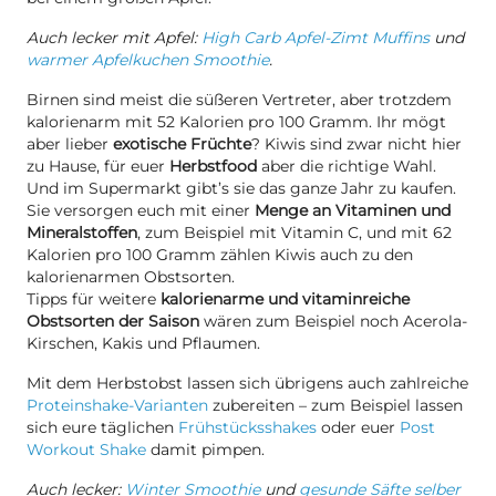
Auch lecker mit Apfel:
High Carb Apfel-Zimt Muffins
und
warmer Apfelkuchen Smoothie
.
Birnen sind meist die süßeren Vertreter, aber trotzdem
kalorienarm mit 52 Kalorien pro 100 Gramm. Ihr mögt
aber lieber
exotische Früchte
? Kiwis sind zwar nicht hier
zu Hause, für euer
Herbstfood
aber die richtige Wahl.
Und im Supermarkt gibt’s sie das ganze Jahr zu kaufen.
Sie versorgen euch mit einer
Menge an Vitaminen und
Mineralstoffen
, zum Beispiel mit Vitamin C, und mit 62
Kalorien pro 100 Gramm zählen Kiwis auch zu den
kalorienarmen Obstsorten.
Tipps für weitere
kalorienarme und vitaminreiche
Obstsorten der Saison
wären zum Beispiel noch Acerola-
Kirschen, Kakis und Pflaumen.
Mit dem Herbstobst lassen sich übrigens auch zahlreiche
Proteinshake-Varianten
zubereiten – zum Beispiel lassen
sich eure täglichen
Frühstücksshakes
oder euer
Post
Workout Shake
damit pimpen.
Auch lecker:
Winter Smoothie
und
gesunde Säfte selber