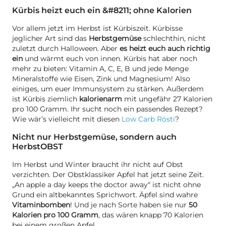
Kürbis heizt euch ein &#8211; ohne Kalorien
Vor allem jetzt im Herbst ist Kürbiszeit. Kürbisse
jeglicher Art sind das
Herbstgemüse
schlechthin, nicht
zuletzt durch Halloween. Aber
es heizt euch auch richtig
ein
und wärmt euch von innen. Kürbis hat aber noch
mehr zu bieten: Vitamin A, C, E, B und jede Menge
Mineralstoffe wie Eisen, Zink und Magnesium! Also
einiges, um euer Immunsystem zu stärken. Außerdem
ist Kürbis ziemlich
kalorienarm
mit ungefähr 27 Kalorien
pro 100 Gramm. Ihr sucht noch ein passendes Rezept?
Wie wär’s vielleicht mit diesen
Low Carb Rösti
?
Nicht nur Herbstgemüse, sondern auch
HerbstOBST
Im Herbst und Winter braucht ihr nicht auf Obst
verzichten. Der Obstklassiker Apfel hat jetzt seine Zeit.
„An apple a day keeps the doctor away“ ist nicht ohne
Grund ein altbekanntes Sprichwort. Äpfel sind wahre
Vitaminbomben
! Und je nach Sorte haben sie nur
50
Kalorien pro 100 Gramm
, das wären knapp 70 Kalorien
bei einem großen Apfel.