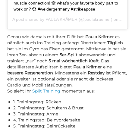
muscle connection! 🙈 what's your favorite body part to
work on? 💞 #weidergermany #strikeapose
A post shared by
PAULA KRÄMER
(@paulakraemer) on
Mar 22,
Genau wie damals mit ihrer Diät hat
Paula Krämer
es
nämlich auch im Training anfangs übertrieben:
Täglich
hat sie im Gym das Eisen gestemmt. Mittlerweile hat sie
ihren 3er- aber zu einem
5er-Split
abgewandelt und
trainiert „nur“ noch
5 mal wöchentlich Kraft
. Das
detailliertere Aufsplitten bietet
Paula Krämer
eine
bessere Regeneration
. Mindestens ein
Restday
ist Pflicht,
ein zweiter ist optional oder sie macht da lockeres
Cardio und Mobilitätsübungen.
So sieht ihr
Split Training
momentan aus:
1. Trainingstag: Rücken
2. Trainingstag: Schultern & Brust
3. Trainingstag: Arme
4. Trainingstag: Beinvorderseite
5. Trainingstag: Beinrückseite