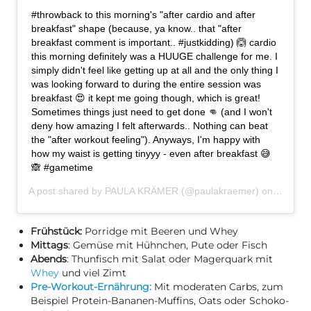
#throwback to this morning's "after cardio and after
breakfast" shape (because, ya know.. that "after
breakfast comment is important.. #justkidding) 🙆 cardio
this morning definitely was a HUUGE challenge for me. I
simply didn't feel like getting up at all and the only thing I
was looking forward to during the entire session was
breakfast 😍 it kept me going though, which is great!
Sometimes things just need to get done 👊 (and I won't
deny how amazing I felt afterwards.. Nothing can beat
the "after workout feeling"). Anyways, I'm happy with
how my waist is getting tinyyy - even after breakfast 😅
🙈 #gametime
A post shared by
PAULA KRÄMER
(@paulakraemer) on
Feb 26,
Frühstück:
Porridge mit Beeren und Whey
Mittags
: Gemüse mit Hühnchen, Pute oder Fisch
Abends
: Thunfisch mit Salat oder Magerquark mit
Whey
und viel Zimt
Pre-Workout-Ernährung:
Mit moderaten Carbs, zum
Beispiel Protein-Bananen-Muffins, Oats oder Schoko-