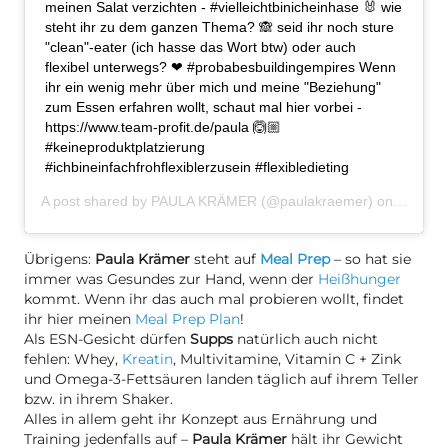
meinen Salat verzichten - #vielleichtbinicheinhase 🐰 wie
steht ihr zu dem ganzen Thema? 🙈 seid ihr noch sture
"clean"-eater (ich hasse das Wort btw) oder auch
flexibel unterwegs? ❤ #probabesbuildingempires Wenn
ihr ein wenig mehr über mich und meine "Beziehung"
zum Essen erfahren wollt, schaut mal hier vorbei -
https://www.team-profit.de/paula 🙆🏼
#keineproduktplatzierung
#ichbineinfachfrohflexiblerzusein #flexibledieting
A post shared by
PAULA KRÄMER
(@paulakraemer) on
Jun 5, 
Übrigens:
Paula Krämer
steht auf
Meal Prep
– so hat sie
immer was Gesundes zur Hand, wenn der
Heißhunger
kommt. Wenn ihr das auch mal probieren wollt, findet
ihr hier meinen
Meal Prep Plan
!
Als ESN-Gesicht dürfen
Supps
natürlich auch nicht
fehlen: Whey,
Kreatin
, Multivitamine, Vitamin C + Zink
und Omega-3-Fettsäuren landen täglich auf ihrem Teller
bzw. in ihrem Shaker.
Alles in allem geht ihr Konzept aus Ernährung und
Training jedenfalls auf –
Paula Krämer
hält ihr Gewicht