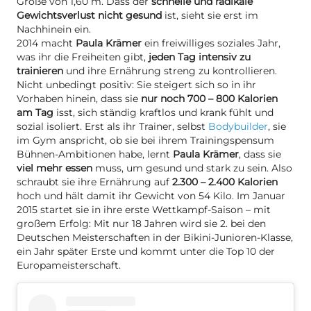
Größe von 1,60 m. Dass der
schnelle und radikale
Gewichtsverlust nicht gesund
ist, sieht sie erst im
Nachhinein ein.
2014 macht
Paula Krämer
ein freiwilliges soziales Jahr,
was ihr die Freiheiten gibt,
jeden Tag intensiv zu
trainieren
und ihre Ernährung streng zu kontrollieren.
Nicht unbedingt positiv: Sie steigert sich so in ihr
Vorhaben hinein, dass sie
nur noch 700 – 800 Kalorien
am Tag
isst, sich ständig kraftlos und krank fühlt und
sozial isoliert. Erst als ihr Trainer, selbst
Bodybuilder
, sie
im Gym anspricht, ob sie bei ihrem Trainingspensum
Bühnen-Ambitionen habe, lernt
Paula Krämer
, dass sie
viel mehr essen
muss, um gesund und stark zu sein. Also
schraubt sie ihre Ernährung auf
2.300 – 2.400 Kalorien
hoch und hält damit ihr Gewicht von 54 Kilo. Im Januar
2015 startet sie in ihre erste Wettkampf-Saison – mit
großem Erfolg: Mit nur 18 Jahren wird sie 2. bei den
Deutschen Meisterschaften in der Bikini-Junioren-Klasse,
ein Jahr später Erste und kommt unter die Top 10 der
Europameisterschaft.