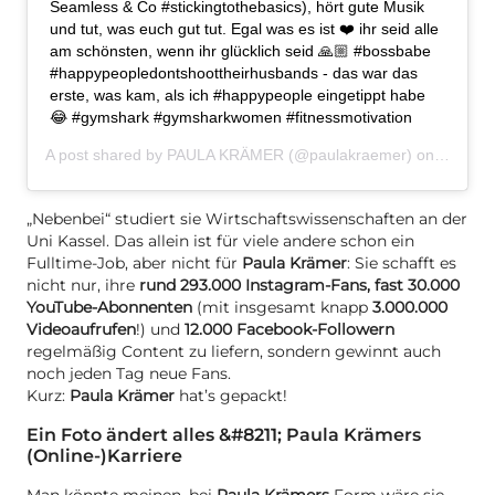
Seamless & Co #stickingtothebasics), hört gute Musik
und tut, was euch gut tut. Egal was es ist ❤️ ihr seid alle
am schönsten, wenn ihr glücklich seid 🙏🏼 #bossbabe
#happypeopledontshoottheirhusbands - das war das
erste, was kam, als ich #happypeople eingetippt habe
😂 #gymshark #gymsharkwomen #fitnessmotivation
A post shared by
PAULA KRÄMER
(@paulakraemer) on
Jul 26,
„Nebenbei“ studiert sie Wirtschaftswissenschaften an der
Uni Kassel. Das allein ist für viele andere schon ein
Fulltime-Job, aber nicht für
Paula Krämer
: Sie schafft es
nicht nur, ihre
rund 293.000 Instagram-Fans, fast 30.000
YouTube-Abonnenten
(mit insgesamt knapp
3.000.000
Videoaufrufen
!) und
12.000 Facebook-Followern
regelmäßig Content zu liefern, sondern gewinnt auch
noch jeden Tag neue Fans.
Kurz:
Paula Krämer
hat’s gepackt!
Ein Foto ändert alles &#8211; Paula Krämers
(Online-)Karriere
Man könnte meinen, bei
Paula Krämers
Form wäre sie