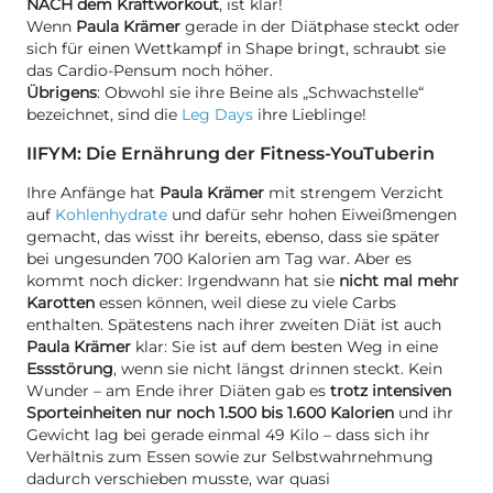
NACH dem Kraftworkout
, ist klar!
Wenn
Paula Krämer
gerade in der Diätphase steckt oder
sich für einen Wettkampf in Shape bringt, schraubt sie
das Cardio-Pensum noch höher.
Übrigens
: Obwohl sie ihre Beine als „Schwachstelle“
bezeichnet, sind die
Leg Days
ihre Lieblinge!
IIFYM: Die Ernährung der Fitness-YouTuberin
Ihre Anfänge hat
Paula Krämer
mit strengem Verzicht
auf
Kohlenhydrate
und dafür sehr hohen Eiweißmengen
gemacht, das wisst ihr bereits, ebenso, dass sie später
bei ungesunden 700 Kalorien am Tag war. Aber es
kommt noch dicker: Irgendwann hat sie
nicht mal mehr
Karotten
essen können, weil diese zu viele Carbs
enthalten. Spätestens nach ihrer zweiten Diät ist auch
Paula Krämer
klar: Sie ist auf dem besten Weg in eine
Essstörung
, wenn sie nicht längst drinnen steckt. Kein
Wunder – am Ende ihrer Diäten gab es
trotz intensiven
Sporteinheiten nur noch 1.500 bis 1.600 Kalorien
und ihr
Gewicht lag bei gerade einmal 49 Kilo – dass sich ihr
Verhältnis zum Essen sowie zur Selbstwahrnehmung
dadurch verschieben musste, war quasi