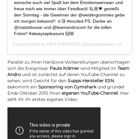
wünsche euch viel Spaß bei dem Emotionswirrwarr und
freue mich wie immer über Feedback! 🙋🏼💗 genießt
den Sonntag - die Gewinner der @weidergummies gebe
ich morgen bekannt!! ☺️😘 #excited PS: Danke an
@matzebusse und @teamandrocom für die tollen
Fotos!! #alwaysapleasure 🙌🏼
A post shared by
PAULA KRÄMER
(@paulakraemer) on
May 15,
Parallel zu ihren Hardcore-Vorbereitungen überschlagen
sich die Ereignisse:
Paula Krämer
wird Mitglied im
Team
Andro
und ist zunächst auf deren YouTube-Channel zu
sehen, wird Gesicht für den
Supps-Hersteller ESN
,
bekommt ein
Sponsoring von Gymshark
und gründet
Ende Oktober 2015 ihren
eigenen YouTube-Channel
. Hier
seht ihr ihr erstes eigenes Video: