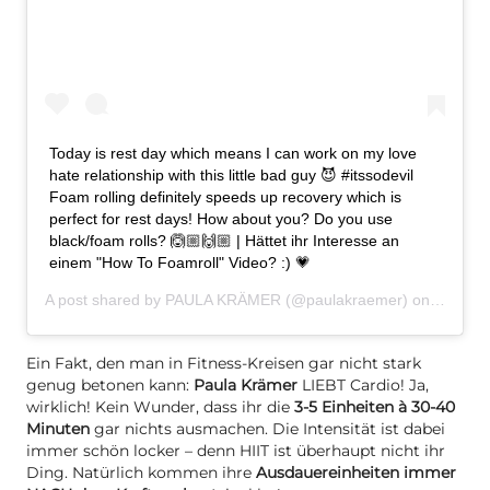
Today is rest day which means I can work on my love
hate relationship with this little bad guy 😈 #itssodevil
Foam rolling definitely speeds up recovery which is
perfect for rest days! How about you? Do you use
black/foam rolls? 🙆🏼🙌🏼 | Hättet ihr Interesse an
einem "How To Foamroll" Video? :) 💗
A post shared by
PAULA KRÄMER
(@paulakraemer) on
Nov 12,
Ein Fakt, den man in Fitness-Kreisen gar nicht stark
genug betonen kann:
Paula Krämer
LIEBT Cardio! Ja,
wirklich! Kein Wunder, dass ihr die
3-5 Einheiten à 30-40
Minuten
gar nichts ausmachen. Die Intensität ist dabei
immer schön locker – denn HIIT ist überhaupt nicht ihr
Ding. Natürlich kommen ihre
Ausdauereinheiten immer