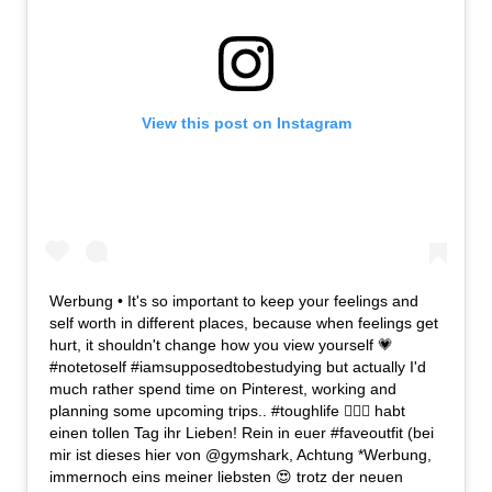
View this post on Instagram
Werbung • It's so important to keep your feelings and
self worth in different places, because when feelings get
hurt, it shouldn't change how you view yourself 💗
#notetoself #iamsupposedtobestudying but actually I'd
much rather spend time on Pinterest, working and
planning some upcoming trips.. #toughlife 🤷🏼‍♀️ habt
einen tollen Tag ihr Lieben! Rein in euer #faveoutfit (bei
mir ist dieses hier von @gymshark, Achtung *Werbung,
immernoch eins meiner liebsten 😍 trotz der neuen