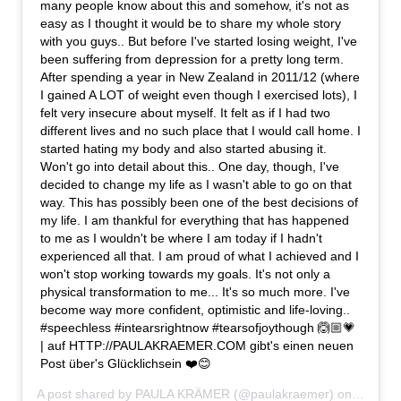
many people know about this and somehow, it's not as
easy as I thought it would be to share my whole story
with you guys.. But before I've started losing weight, I've
been suffering from depression for a pretty long term.
After spending a year in New Zealand in 2011/12 (where
I gained A LOT of weight even though I exercised lots), I
felt very insecure about myself. It felt as if I had two
different lives and no such place that I would call home. I
started hating my body and also started abusing it.
Won't go into detail about this.. One day, though, I've
decided to change my life as I wasn't able to go on that
way. This has possibly been one of the best decisions of
my life. I am thankful for everything that has happened
to me as I wouldn't be where I am today if I hadn't
experienced all that. I am proud of what I achieved and I
won't stop working towards my goals. It's not only a
physical transformation to me... It's so much more. I've
become way more confident, optimistic and life-loving..
#speechless #intearsrightnow #tearsofjoythough 🙆🏼💗
| auf HTTP://PAULAKRAEMER.COM gibt's einen neuen
Post über's Glücklichsein ❤️😊
A post shared by
PAULA KRÄMER
(@paulakraemer) on
Jun 3, 